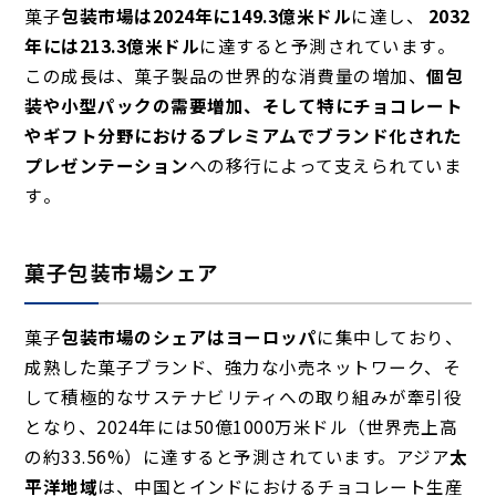
菓子
包装市場は
2024年に149.3億米ドル
に達し、
2032
年には213.3億米ドル
に達すると予測されています
。
この成長は、菓子製品の世界的な消費量の増加、
個包
装や小型パックの需要増加、そして特にチョコレート
やギフト分野における
プレミアムでブランド化された
プレゼンテーション
への移行によって支えられていま
す
。
菓子包装市場シェア
菓子
包装市場のシェアは
ヨーロッパ
に集中しており
、
成熟した菓子ブランド、強力な小売ネットワーク、そ
して積極的なサステナビリティへの取り組みが牽引役
となり、2024年には50億1000万米ドル（世界売上高
の約33.56%）に達すると予測されています。
アジア
太
平洋
地域
は、中国とインドにおけるチョコレート生産