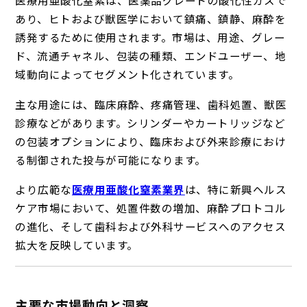
医療用亜酸化窒素は、医薬品グレードの酸化性ガスで
あり、ヒトおよび獣医学において鎮痛、鎮静、麻酔を
誘発するために使用されます。市場は、用途、グレー
ド、流通チャネル、包装の種類、エンドユーザー、地
域動向によってセグメント化されています。
主な用途には、臨床麻酔、疼痛管理、歯科処置、獣医
診療などがあります。シリンダーやカートリッジなど
の包装オプションにより、臨床および外来診療におけ
る制御された投与が可能になります。
より広範な
医療用亜酸化窒素業界
は、特に新興ヘルス
ケア市場において、処置件数の増加、麻酔プロトコル
の進化、そして歯科および外科サービスへのアクセス
拡大を反映しています。
主要な市場動向と洞察