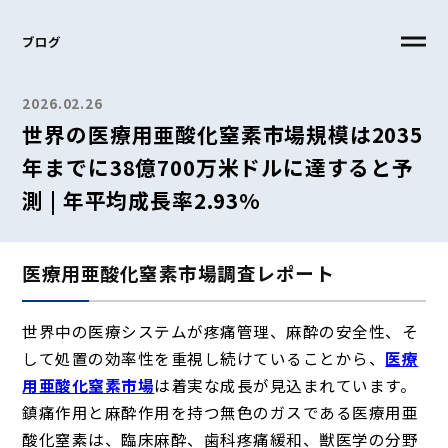
ブログ
2026.02.26
世界の医療用亜酸化窒素市場規模は2035
年までに38億700万米ドルに達すると予
測 | 年平均成長率2.93%
医療用亜酸化窒素市場調査レポート
世界中の医療システムが疼痛管理、麻酔の安全性、そ
して処置の効率性を重視し続けていることから、
医療
用亜酸化窒素市場
は着実な成長が見込まれています。
鎮痛作用と麻酔作用を持つ無色のガスである医療用亜
酸化窒素は、臨床麻酔、歯科疼痛緩和、獣医学の分野